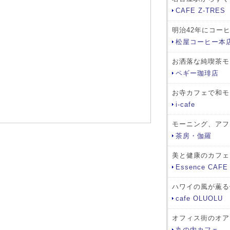
CAFE Z-TRES
明治42年にコー
松屋コーヒー本店（
お洒落な純喫茶モ
ペギー珈琲店
お寺カフェで和モ
i-cafe
モーニング、アフ
茶房・伽羅
美と健康のカフェ
Essence CAFE
ハワイの風が薫る
cafe OLUOLU
オフィス街のオア
丸の内カフェ