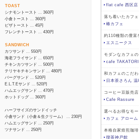
flat cafe 西区店
TOAST
シナモントースト ... 360円
落ち着いたカフェ
小倉トースト ... 360円
椿カフェ
ピザトースト ... 45円
フレンチトースト ... 430円
約110種類の豊
エスニークス
SANDWICH
カツサンド ... 550円
モダンなカフェの
海老フライサンド ... 650円
cafe TAKATORI
チキンカツサンド ... 500円
テリヤキチキンサンド ... 480円
和カフェのこだわ
バーグサンド ... 520円
日本茶さろん 温
E.L.T.Eサンド ... 520円
ハムエッグサンド ... 470円
コーヒー豆販売店
ホットドッグ ... 360円
Cafe Rassure
ハーフサイズのサンドイッチ
選べるお得なモー
小倉サンド（小倉＆生クリーム） ... 230円
カフェ アローム
ハムエッグサンド ... 250円
ツナサンド ... 250円
本格自家焙煎珈琲
喫茶神戸館