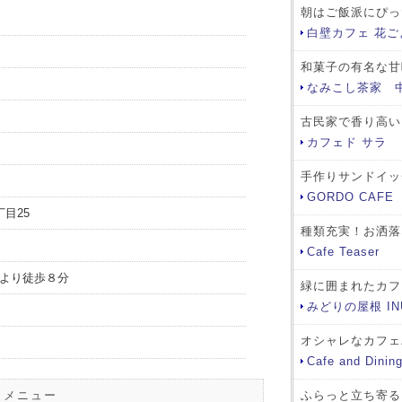
朝はご飯派にぴっ
白壁カフェ 花ご
和菓子の有名な甘
なみこし茶家 
古民家で香り高い
カフェド サラ
手作りサンドイッ
GORDO CAFE
目25
種類充実！お洒落
Cafe Teaser
より徒歩８分
緑に囲まれたカフ
みどりの屋根 IN
オシャレなカフェ
Cafe and Dinin
メニュー
ふらっと立ち寄る