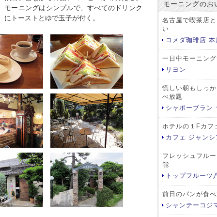
モーニングのお
モーニングはシンプルで、すべてのドリンク
にトーストとゆで玉子が付く。
名古屋で喫茶店と
い
コメダ珈琲店 本
一日中モーニング
リヨン
慌しい朝もしっか
べ放題
シャポーブラン
ホテルの１Fカフ
カフェ ジャンシ
フレッシュフルー
能
トップフルーツ
前日のパンが食べ
シャンテーコジ