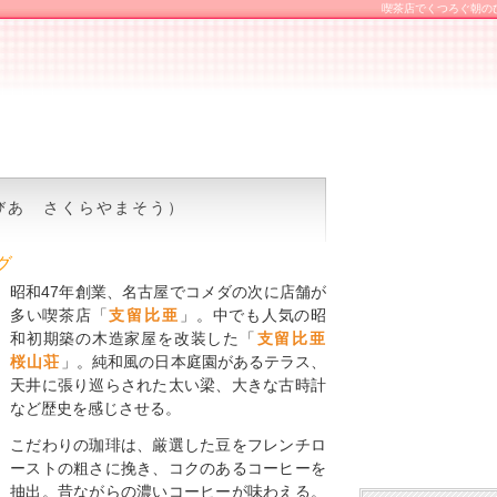
喫茶店でくつろぐ朝の
びあ さくらやまそう）
グ
昭和47年創業、名古屋でコメダの次に店舗が
多い喫茶店「
支留比亜
」。中でも人気の昭
和初期築の木造家屋を改装した「
支留比亜
桜山荘
」。純和風の日本庭園があるテラス、
天井に張り巡らされた太い梁、大きな古時計
など歴史を感じさせる。
こだわりの珈琲は、厳選した豆をフレンチロ
ーストの粗さに挽き、コクのあるコーヒーを
抽出。昔ながらの濃いコーヒーが味わえる。