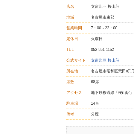
店名
支留比亜 桜山荘
地域
名古屋市東部
営業時間
7：00～22：00
定休日
火曜日
TEL
052-851-1152
公式サイト
支留比亜 桜山荘
所在地
名古屋市昭和区荒田町1丁
席数
68席
アクセス
地下鉄桜通線「桜山駅」
駐車場
14台
備考
分煙