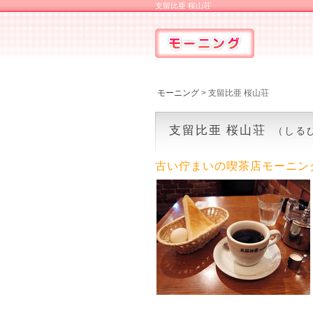
支留比亜 桜山荘
モーニング
> 支留比亜 桜山荘
支留比亜 桜山荘
（しる
古い佇まいの喫茶店モーニン